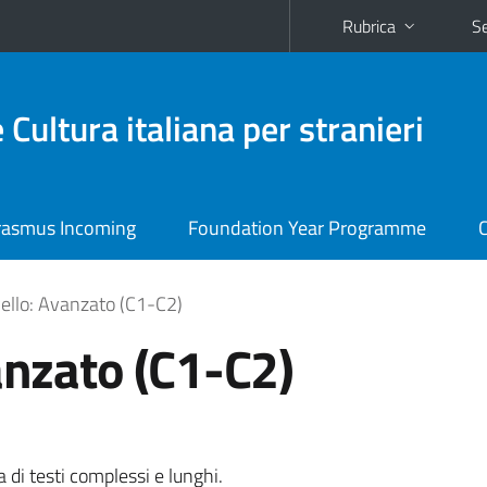
Rubrica
Se
 Cultura italiana per stranieri
rasmus Incoming
Foundation Year Programme
C
vello: Avanzato (C1-C2)
vanzato (C1-C2)
 testi complessi e lunghi.