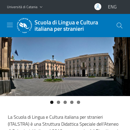
Vai al contenuto principale
Vai al menu di navigazione
ENG
Università di Catania
Scuola di Lingua e Cultura
italiana per stranieri
La Scuola di Lingua e Cultura italiana per stranieri
(ITALSTRA) è una Struttura Didattica Speciale dell’Ateneo